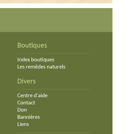
Boutiques
.................................................................................
Index
boutiques
Les remèdes naturels
Divers
.................................................................................
Centre d'aide
Contact
Don
Bannières
Liens
.................................................................................