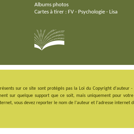
Albums photos
Cartes à tirer :
FV
-
Psychologie
-
Lisa
ésents sur ce site sont protégés pas la Loi du Copyright d'auteur 
ent sur quelque support que ce soit, mais uniquement pour votre ut
nternet, vous devez reporter le nom de l'auteur et l'adresse internet d